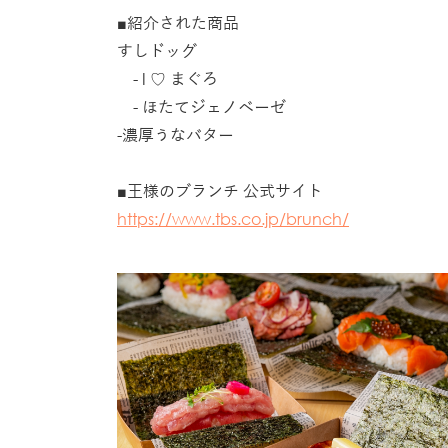
■紹介された商品
すしドッグ
- I ♡ まぐろ
- ほたてジェノベーゼ
-濃厚うなバター
■王様のブランチ 公式サイト
https://www.tbs.co.jp/brunch/